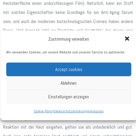
Hautoberfläche einen undurchlässigen Film). Natürlich, kann ein Stoff
mit solchen Eigenschaften keine Grundlage für ein Anti-Aging Serum
sein, und auch die modernen biotechnologischen Cremes haben andere
Basis. Und dennoch gibt es Produkte und Hautbilder, bei denen eine
Zustimmung verwalten
Mineralöl-Grundlage sinnvoll ist.
HAUPTSEITE
DIENSTLEISTUNGEN
KONTAKT
INFORMA
Wir verwenden Cookies, um unsere Website und unseren Service zu optimieren.
In welchen Pflegemittel sind Mineralöle sinnvoll und vom Vorteil?
|
Anti-aging
Meder
Impressum
1. Sonnenpflegeprodukte: die Mineralöle werden durch UV-Strahlung
&
Beauty
Accept cookies
TERMINE
Datenschutze
kosmetik
Science
nicht zersetzt, sind gute Träger von physikalischen
Ablehnen
Termin
Cookie
Häufig
La
Lichtschützfaktoren und erhöhen den UV-Schütz Index (natürliche Öle
ausmachen
Policy (EU)
gestellte
Biocome/
aus Steinobst senken ihn dagegen). Leider füllen sich diese Produkte
Einstellungen anzeigen
Fragen
Lailique
Kontakt |
oft als “schwer” und ölig auf der Haut an.
Anfahrt
Manuelle
Cookie Policy
Datenschutzerklärung
Impressum
Techniken
2. Hautpflegeprodukte für Kinder – gerade weil diese Öle keine
Micro-
Reaktion mit der Haut eingehen, gelten sie als unbedenklich und gut.
Needling